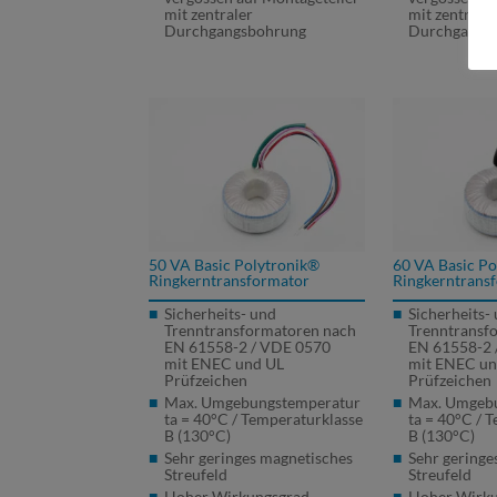
mit zentraler
mit zentrale
Durchgangsbohrung
Durchgangs
50 VA Basic Polytronik®
60 VA Basic P
Ringkerntransformator
Ringkerntrans
Sicherheits- und
Sicherheits-
Trenntransformatoren nach
Trenntransf
EN 61558-2 /
VDE
0570
EN 61558-2 
mit
ENEC
und UL
mit
ENEC
un
Prüfzeichen
Prüfzeichen
Max. Umgebungstemperatur
Max. Umgeb
ta = 40°C / Temperaturklasse
ta = 40°C / 
B (130°C)
B (130°C)
Sehr geringes magnetisches
Sehr geringe
Streufeld
Streufeld
Hoher Wirkungsgrad
Hoher Wirk