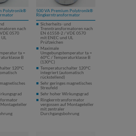
 Polytronik®
500 VA Premium Polytronik®
ormator
Ringkerntransformator
und
Sicherheits- und
rmatoren nach
Trenntransformatoren nach
VDE
0570
EN 61558-2 /
VDE
0570
 UL
mit
ENEC
und UL
Prüfzeichen
Maximale
peratur ta =
Umgebungstemperatur ta =
aturklasse B
60°C / Temperaturklasse B
(130°C)
halter 120°C
Temperaturschalter 120°C
tomatisch
integriert (automatisch
rückstellend)
 magnetisches
Sehr geringes magnetisches
Streufeld
irkungsgrad
Sehr hoher Wirkungsgrad
sformator
Ringkerntransformator
 Montageteller
vergossen auf Montageteller
mit zentraler
ohrung
Durchgangsbohrung