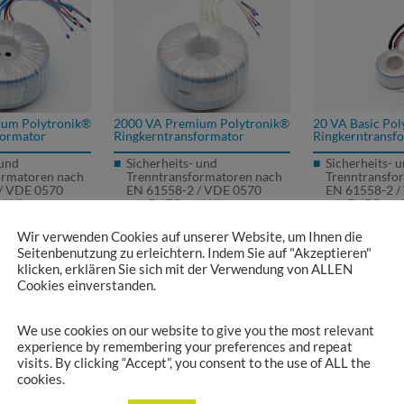
ium Polytronik®
2000 VA Premium Polytronik®
20 VA Basic Pol
formator
Ringkerntransformator
Ringkerntransf
 und
Sicherheits- und
Sicherheits- 
ormatoren nach
Trenntransformatoren nach
Trenntransfo
/
VDE
0570
EN 61558-2 /
VDE
0570
EN 61558-2 /
d UL
mit
ENEC
und UL
mit
ENEC
und
Prüfzeichen
Prüfzeichen
Maximale
Max. Umgebu
Wir verwenden Cookies auf unserer Website, um Ihnen die
mperatur ta =
Umgebungstemperatur ta =
ta = 40°C / T
Seitenbenutzung zu erleichtern. Indem Sie auf "Akzeptieren"
raturklasse B
60°C / Temperaturklasse B
B (130°C)
klicken, erklären Sie sich mit der Verwendung von ALLEN
(130°C)
Sehr geringes
Cookies einverstanden.
chalter 120°C
Temperaturschalter 120°C
Streufeld
automatisch
integriert (automatisch
Hoher Wirkun
)
rückstellend)
Ringkerntran
We use cookies on our website to give you the most relevant
s magnetisches
Sehr geringes magnetisches
Montagezube
experience by remembering your preferences and repeat
Streufeld
visits. By clicking “Accept”, you consent to the use of ALL the
Wirkungsgrad
Sehr hoher Wirkungsgrad
cookies.
nsformator
Ringkerntransformator
f Montageteller
vergossen auf Montageteller