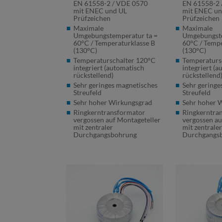
EN 61558-2 /
VDE
0570
EN 61558-2 
mit
ENEC
und UL
mit
ENEC
un
Prüfzeichen
Prüfzeichen
Maximale
Maximale
Umgebungstemperatur ta =
Umgebungste
60°C / Temperaturklasse B
60°C / Tempe
(130°C)
(130°C)
Temperaturschalter 120°C
Temperaturs
integriert (automatisch
integriert (
rückstellend)
rückstellend
Sehr geringes magnetisches
Sehr geringe
Streufeld
Streufeld
Sehr hoher Wirkungsgrad
Sehr hoher 
Ringkerntransformator
Ringkerntra
vergossen auf Montageteller
vergossen au
mit zentraler
mit zentrale
Durchgangsbohrung
Durchgangs