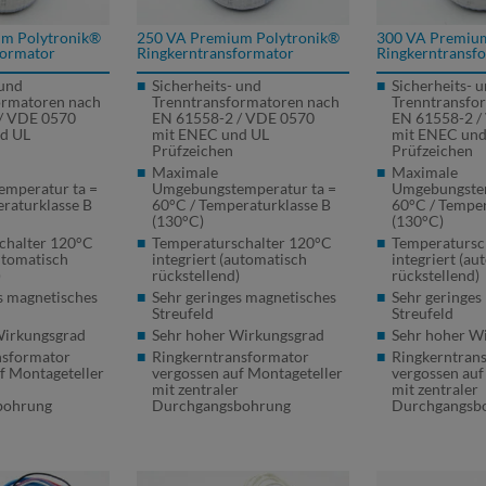
m Polytronik®
250 VA Premium Polytronik®
300 VA Premium
formator
Ringkerntransformator
Ringkerntransf
 und
Sicherheits- und
Sicherheits- 
ormatoren nach
Trenntransformatoren nach
Trenntransfo
/
VDE
0570
EN 61558-2 /
VDE
0570
EN 61558-2 /
d UL
mit
ENEC
und UL
mit
ENEC
und
Prüfzeichen
Prüfzeichen
Maximale
Maximale
mperatur ta =
Umgebungstemperatur ta =
Umgebungstem
raturklasse B
60°C / Temperaturklasse B
60°C / Temper
(130°C)
(130°C)
chalter 120°C
Temperaturschalter 120°C
Temperatursc
automatisch
integriert (automatisch
integriert (au
)
rückstellend)
rückstellend)
s magnetisches
Sehr geringes magnetisches
Sehr geringes
Streufeld
Streufeld
Wirkungsgrad
Sehr hoher Wirkungsgrad
Sehr hoher W
nsformator
Ringkerntransformator
Ringkerntran
f Montageteller
vergossen auf Montageteller
vergossen auf
r
mit zentraler
mit zentraler
bohrung
Durchgangsbohrung
Durchgangsb