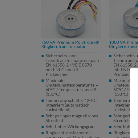
750 VA Premium Polytronik®
1000 VA Prem
Ringkerntransformator
Ringkerntrans
Sicherheits- und
Sicherheits-
Trenntransformatoren nach
Trenntransf
EN 61558-2 /
VDE
0570
EN 61558-2 
mit
ENEC
und UL
mit
ENEC
un
Prüfzeichen
Prüfzeichen
Maximale
Maximale
Umgebungstemperatur ta =
Umgebungste
60°C / Temperaturklasse B
60°C / Tempe
(130°C)
(130°C)
Temperaturschalter 120°C
Temperaturs
integriert (automatisch
integriert (
rückstellend)
rückstellend
Sehr geringes magnetisches
Sehr geringe
Streufeld
Streufeld
Sehr hoher Wirkungsgrad
Sehr hoher 
Ringkerntransformator
Ringkerntra
vergossen auf Montageteller
vergossen au