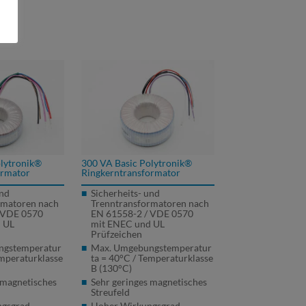
lytronik®
300 VA Basic Polytronik®
ormator
Ringkerntransformator
und
Sicherheits- und
rmatoren nach
Trenntransformatoren nach
VDE
0570
EN 61558-2 /
VDE
0570
 UL
mit
ENEC
und UL
Prüfzeichen
ngstemperatur
Max. Umgebungstemperatur
emperaturklasse
ta = 40°C / Temperaturklasse
B (130°C)
 magnetisches
Sehr geringes magnetisches
Streufeld
gsgrad
Hoher Wirkungsgrad