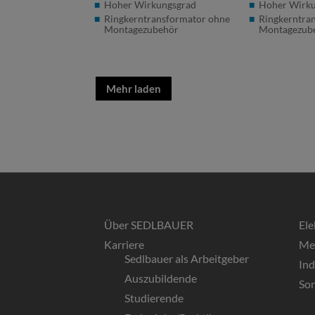
Hoher Wirkungsgrad
Hoher Wirk
Ringkerntransformator ohne
Ringkerntra
Montagezubehör
Montagezub
Mehr laden
Über SEDLBAUER
El
Karriere
Me
Sedlbauer als Arbeitgeber
In
Auszubildende
So
Studierende