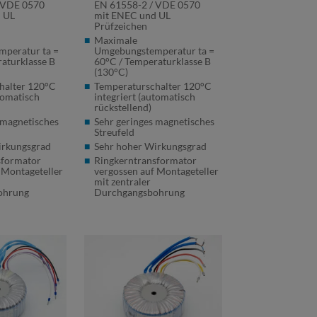
VDE
0570
EN 61558-2 /
VDE
0570
 UL
mit
ENEC
und UL
Prüfzeichen
Maximale
peratur ta =
Umgebungstemperatur ta =
aturklasse B
60°C / Temperaturklasse B
(130°C)
halter 120°C
Temperaturschalter 120°C
tomatisch
integriert (automatisch
rückstellend)
 magnetisches
Sehr geringes magnetisches
Streufeld
irkungsgrad
Sehr hoher Wirkungsgrad
sformator
Ringkerntransformator
 Montageteller
vergossen auf Montageteller
mit zentraler
ohrung
Durchgangsbohrung