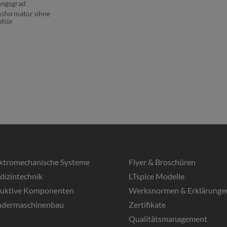
ungsgrad
nsformator ohne
ehör
ektromechanische Systeme
Flyer & Broschüren
dizintechnik
LTspice Modelle
duktive Komponenten
Werksnormen & Erklärunge
ndermaschinenbau
Zertifikate
Qualitätsmanagement