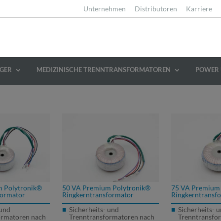
Unternehmen
Distributoren
Karriere
GER
MEDIZINISCHE TRENNTRANSFORMATOREN
POWER 
 Polytronik®
50 VA Premium Polytronik®
75 VA Premium 
formator
Ringkerntransformator
Ringkerntransf
 und
Sicherheits- und
Sicherheits- 
ormatoren nach
Trenntransformatoren nach
Trenntransfo