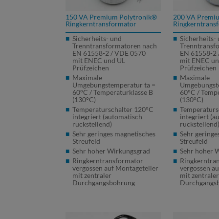
150 VA Premium Polytronik®
200 VA Premiu
Ringkerntransformator
Ringkerntrans
Sicherheits- und
Sicherheits-
Trenntransformatoren nach
Trenntransf
EN 61558-2 /
VDE
0570
EN 61558-2 
mit
ENEC
und UL
mit
ENEC
un
Prüfzeichen
Prüfzeichen
Maximale
Maximale
Umgebungstemperatur ta =
Umgebungste
60°C / Temperaturklasse B
60°C / Tempe
(130°C)
(130°C)
Temperaturschalter 120°C
Temperaturs
integriert (automatisch
integriert (
rückstellend)
rückstellend
Sehr geringes magnetisches
Sehr geringe
Streufeld
Streufeld
Sehr hoher Wirkungsgrad
Sehr hoher 
Ringkerntransformator
Ringkerntra
vergossen auf Montageteller
vergossen au
mit zentraler
mit zentrale
Durchgangsbohrung
Durchgangs