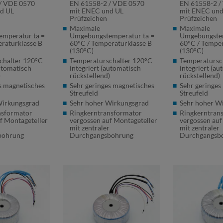
/
VDE
0570
EN 61558-2 /
VDE
0570
EN 61558-2 /
d UL
mit
ENEC
und UL
mit
ENEC
und
Prüfzeichen
Prüfzeichen
Maximale
Maximale
mperatur ta =
Umgebungstemperatur ta =
Umgebungstem
raturklasse B
60°C / Temperaturklasse B
60°C / Temper
(130°C)
(130°C)
chalter 120°C
Temperaturschalter 120°C
Temperatursc
automatisch
integriert (automatisch
integriert (au
)
rückstellend)
rückstellend)
s magnetisches
Sehr geringes magnetisches
Sehr geringes
Streufeld
Streufeld
Wirkungsgrad
Sehr hoher Wirkungsgrad
Sehr hoher W
nsformator
Ringkerntransformator
Ringkerntran
f Montageteller
vergossen auf Montageteller
vergossen auf
r
mit zentraler
mit zentraler
bohrung
Durchgangsbohrung
Durchgangsb