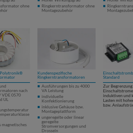
nsformator ohne
Ringkerntransformator ohne
Ringkerntran
ehör
Montagezubehör
Montagezube
 Polytronik®
Kundenspezifische
Einschaltstrom
formator
Ringkerntransformatoren
Standard
 und
Ausführungen bis zu 4000
Zur Begrenzung
ormatoren nach
VA Leistung
Einschaltstrome
/
VDE
0570
induktiven und 
individuelle
d UL
Lasten mit hohen
Konfektionierung
bzw. Anlaufstr
inklusive Gehäuse bzw.
ungstemperatur
Montageplattform
Temperaturklasse
ungeregelte oder linear
geregelte
s magnetisches
Stromversorgungen und
Drosseln