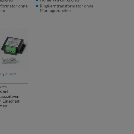
sformator ohne
Ringkerntransformator ohne
hör
Montagezubehör
begrenzer
 des
s bei
kapazitiven
 Einschalt-
ömen