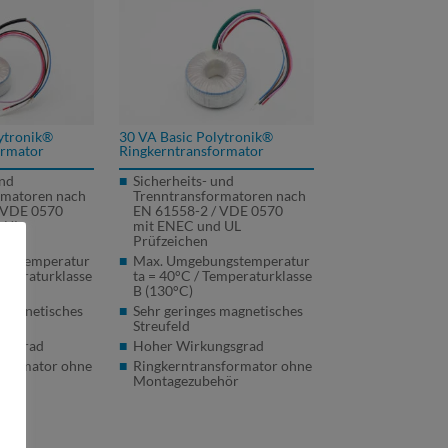
ytronik®
30 VA Basic Polytronik®
ormator
Ringkerntransformator
und
Sicherheits- und
rmatoren nach
Trenntransformatoren nach
VDE
0570
EN 61558-2 /
VDE
0570
 UL
mit
ENEC
und UL
Prüfzeichen
ngstemperatur
Max. Umgebungstemperatur
emperaturklasse
ta = 40°C / Temperaturklasse
B (130°C)
 magnetisches
Sehr geringes magnetisches
Streufeld
gsgrad
Hoher Wirkungsgrad
sformator ohne
Ringkerntransformator ohne
hör
Montagezubehör