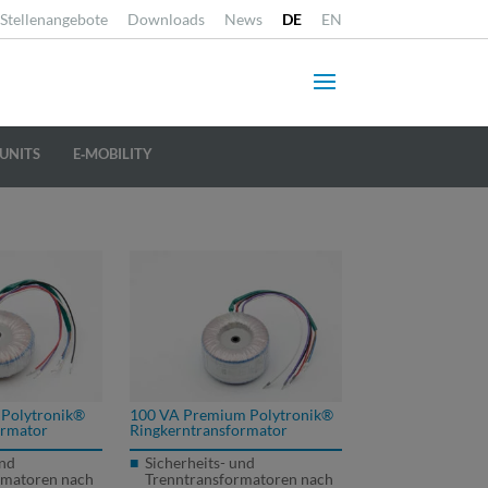
Stellenangebote
Downloads
News
DE
EN
UNITS
E‐MOBILITY
Polytronik®
100 VA Premium Polytronik®
ormator
Ringkerntransformator
und
Sicherheits- und
rmatoren nach
Trenntransformatoren nach