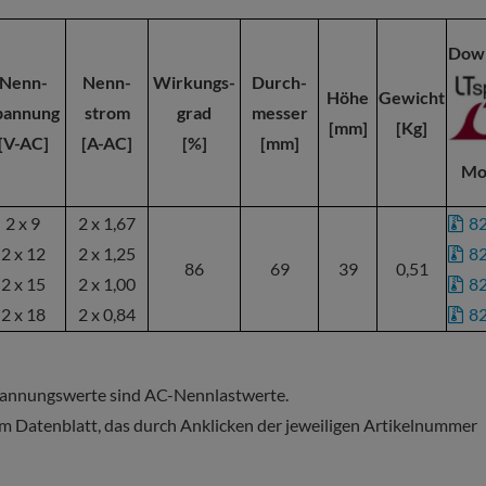
Dow
Nenn-
Nenn-
Wirkungs-
Durch-
Höhe
Gewicht
pannung
strom
grad
messer
[mm]
[Kg]
[V-AC]
[A-AC]
[%]
[mm]
Mo
2 x 9
2 x 1,67
8
2 x 12
2 x 1,25
8
86
69
39
0,51
2 x 15
2 x 1,00
8
2 x 18
2 x 0,84
8
Spannungswerte sind AC-Nennlastwerte.
m Datenblatt, das durch Anklicken der jeweiligen Artikelnummer