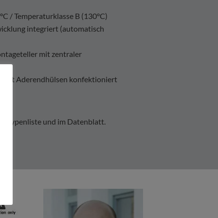
C / Temperaturklasse B (130°C)
icklung integriert (automatisch
tageteller mit zentraler
ung
nd mit Aderendhülsen konfektioniert
er Typenliste und im Datenblatt.