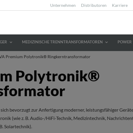
Unternehmen
Distributoren
Karriere
GER
MEDIZINISCHE TRENNTRANSFORMATOREN
POWER 
VA Premium Polytronik® Ringkerntransformator
m Polytronik®
sformator
 sich bevorzugt zur Anfertigung moderner, leistungsfähiger Ger
onik (wie z. B. Audio-/HiFi-Technik, Medizintechnik, Nachrichten
B. Solartechnik).