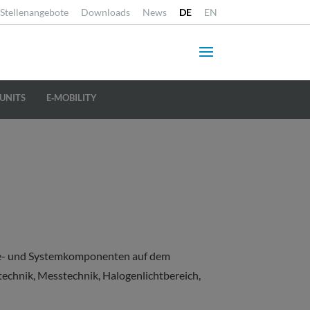
Stellenangebote
Downloads
News
DE
EN
UNITS
E‐MOBILITY
äte- und Systemkomponenten auf dem
technik, Messtechnik, Halogenlichtbereich,