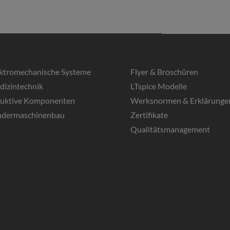
ektromechanische Systeme
Flyer & Broschüren
dizintechnik
LTspice Modelle
duktive Komponenten
Werksnormen & Erklärunge
ndermaschinenbau
Zertifikate
Qualitätsmanagement