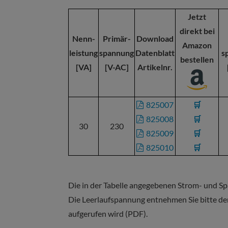
Jetzt
direkt bei
Nenn-
Primär-
Download
Amazon
leistung
spannung
Datenblatt
s
bestellen
[VA]
[V-AC]
Artikelnr.
825007
🛒
825008
🛒
30
230
825009
🛒
825010
🛒
Die in der Tabelle angegebenen Strom- und 
Die Leerlaufspannung entnehmen Sie bitte de
aufgerufen wird (PDF).