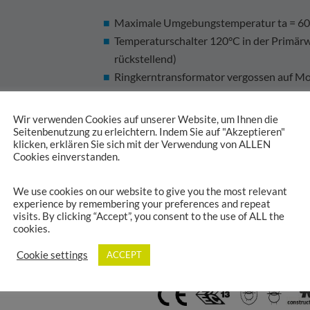
Maximale Umgebungstemperatur ta = 60°
Temperaturschalter 120°C in der Primärw
rückstellend)
Ringkerntransformator vergossen auf Mon
Durchgangsbohrung; drucklose Befestig
Alle Anschlüsse mit Litzen ausgeführt u
Wir verwenden Cookies auf unserer Website, um Ihnen die
Seitenbenutzung zu erleichtern. Indem Sie auf "Akzeptieren"
klicken, erklären Sie sich mit der Verwendung von ALLEN
Cookies einverstanden.
Weitere technische Angaben finden Sie in d
We use cookies on our website to give you the most relevant
experience by remembering your preferences and repeat
visits. By clicking “Accept”, you consent to the use of ALL the
cookies.
Cookie settings
ACCEPT