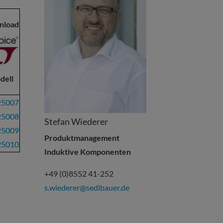
nload
dell
25007
25008
Stefan Wiederer
25009
Produktmanagement
25010
Induktive Komponenten
+49 (0)8552 41-252
s.wiederer@sedlbauer.de