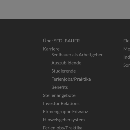
Über SEDLBAUER
El
Karriere
Me
Sedlbauer als Arbeitgeber
In
Auszubildende
So
Studierende
Ferienjobs/Praktika
Benefits
Stellenangebote
Investor Relations
Firmengruppe Edwanz
Hinweisgebersystem
Ferienjobs/Praktika