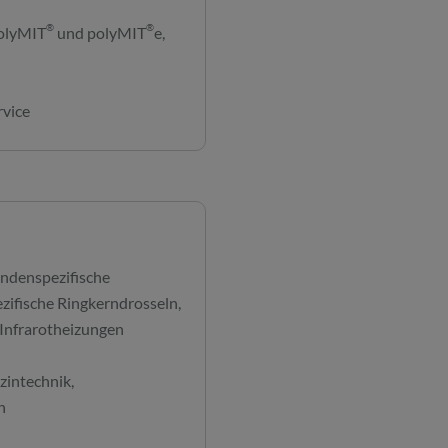
®
®
polyMIT
und polyMIT
e,
rvice
undenspezifische
ifische Ringkerndrosseln,
 Infrarotheizungen
zintechnik,
n