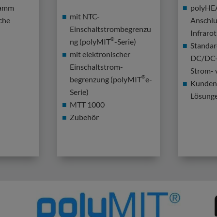
ramm
polyHE
mit NTC-
che
Anschlu
Einschaltstrombegrenzu
Infraro
®
ng (polyMIT
-Serie)
Standa
mit elektronischer
DC/DC-
Einschaltstrom-
Strom- 
®
begrenzung (polyMIT
e-
Kundens
Serie)
Lösung
MTT 1000
Zubehör