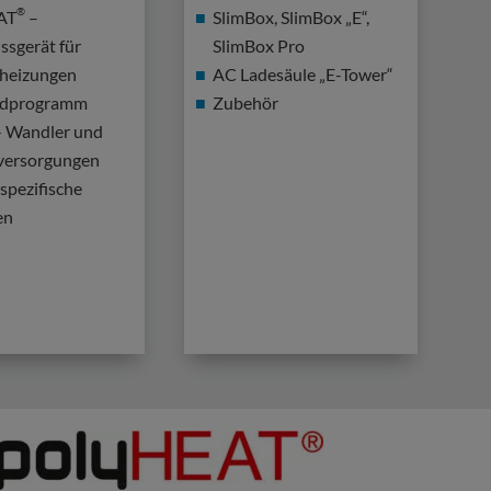
®
AT
–
SlimBox, SlimBox „E“,
ssgerät für
SlimBox Pro
theizungen
AC Ladesäule „E-Tower“
rdprogramm
Zubehör
 Wandler und
versorgungen
pezifische
en