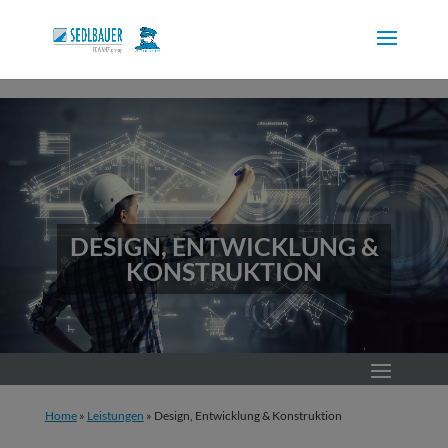
Skip to content
DESIGN, ENTWICKLUNG &
KONSTRUKTION
Home
»
Leistungen
»
Design, Entwicklung & Konstruktion