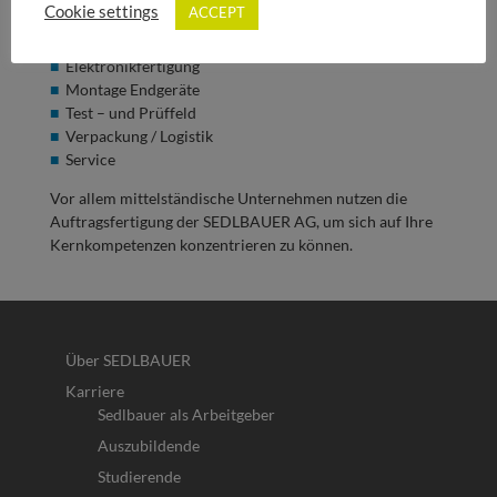
Cookie settings
ACCEPT
Produktion
Einkauf / Materialwirtschaft
Elektronikfertigung
Montage Endgeräte
Test – und Prüffeld
Verpackung / Logistik
Service
Vor allem mittelständische Unternehmen nutzen die
Auftragsfertigung der SEDLBAUER AG, um sich auf Ihre
Kernkompetenzen konzentrieren zu können.
Über SEDLBAUER
Karriere
Sedlbauer als Arbeitgeber
Auszubildende
Studierende