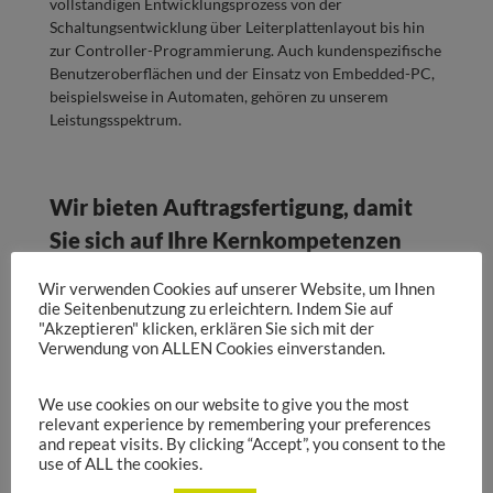
vollständigen Entwicklungsprozess von der
Schaltungsentwicklung über Leiterplattenlayout bis hin
zur Controller-Programmierung. Auch kundenspezifische
Benutzeroberflächen und der Einsatz von Embedded-PC,
beispielsweise in Automaten, gehören zu unserem
Leistungsspektrum.
Wir bieten Auftragsfertigung, damit
Sie sich auf Ihre Kernkompetenzen
konzentrieren können!
Wir verwenden Cookies auf unserer Website, um Ihnen
die Seitenbenutzung zu erleichtern. Indem Sie auf
Die SEDLBAUER AG betreibt Auftragsfertigung. Das
"Akzeptieren" klicken, erklären Sie sich mit der
Leistungsspektrum ist hier breit gefächert, denn wir
Verwendung von ALLEN Cookies einverstanden.
decken die gesamte Wertschöpfungskette ab. So bietet
das Unternehmen folgende Dienstleistungen im Bereich
der Mechanik und der elektronischen Auftragsfertigung
We use cookies on our website to give you the most
relevant experience by remembering your preferences
an:
and repeat visits. By clicking “Accept”, you consent to the
use of ALL the cookies.
Projektmanagement
Design & Konstruktion & Entwicklung