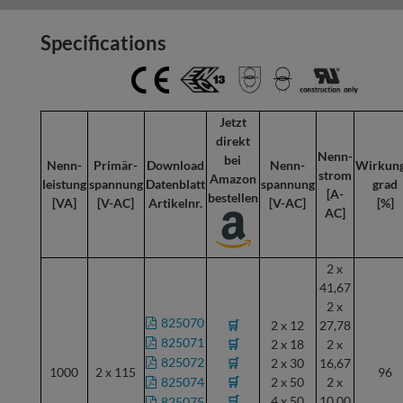
Specifications
Jetzt
direkt
Nenn-
bei
Nenn-
Primär-
Download
Nenn-
Wirkung
strom
Amazon
leistung
spannung
Datenblatt
spannung
grad
[A-
bestellen
[VA]
[V-AC]
Artikelnr.
[V-AC]
[%]
AC]
2 x
41,67
2 x
825070
🛒
2 x 12
27,78
825071
🛒
2 x 18
2 x
825072
🛒
2 x 30
16,67
1000
2 x 115
96
825074
🛒
2 x 50
2 x
🛒
4 x 50
10,00
825075