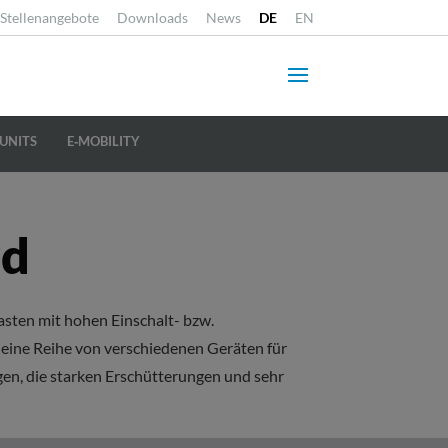
Stellenangebote
Downloads
News
DE
EN
UNITS
E‐MOBILITY
rd
asten mit hohen Einschalt- bzw.
 eine Reihe von verschiedenen Geräten für
ugen, die starken Erschütterungen und sehr