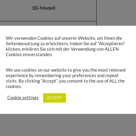
3D-Modell
535742.stp
Wir verwenden Cookies auf unserer Website, um Ihnen die
Seitenbenutzung zu erleichtern. Indem Sie auf "Akzeptieren"
535742_mit_Hutschienenadapter.stp
klicken, erklären Sie sich mit der Verwendung von ALLEN
Cookies einverstanden.
We use cookies on our website to give you the most relevant
experience by remembering your preferences and repeat
visits. By clicking “Accept”, you consent to the use of ALL the
cookies.
dem zugehörigen Datenblatt, das hinter der jeweiligen
Cookie settings
ACCEPT
uf Anfrage.