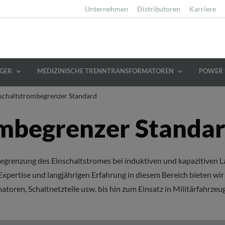
Unternehmen
Distributoren
Karriere
GER
MEDIZINISCHE TRENNTRANSFORMATOREN
POWER 
schaltstrombegrenzer Standard
ombegrenzer Standa
grenzung des Einschaltstromes bei induktiven und kapazitiven L
xpertise und langjährigen Erfahrung in diesem Bereich bieten wir
matoren, Schaltnetzteile usw. bis hin zum Einsatz in Militärfahrze
.