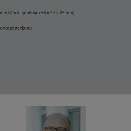
inen Modulgehäuse (68 x 57 x 25 mm)
ontage geeignet