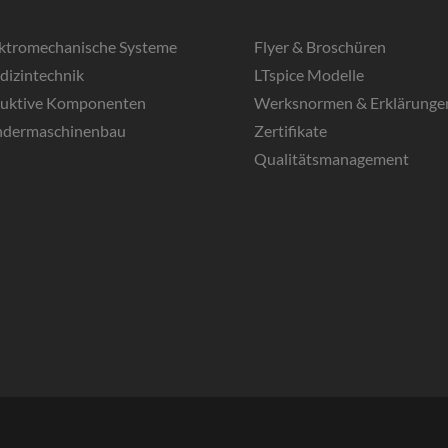
ektromechanische Systeme
Flyer & Broschüren
dizintechnik
LTspice Modelle
duktive Komponenten
Werksnormen & Erklärunge
ndermaschinenbau
Zertifikate
Qualitätsmanagement