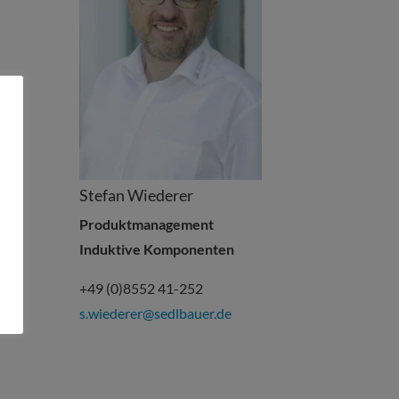
Stefan Wiederer
Produktmanagement
Induktive Komponenten
+49 (0)8552 41-252
s.wiederer@sedlbauer.de