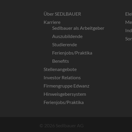
Über SEDLBAUER
El
Karriere
Me
Sedlbauer als Arbeitgeber
In
Auszubildende
So
Studierende
Ferienjobs/Praktika
Benefits
Stellenangebote
Investor Relations
Firmengruppe Edwanz
Hinweisgebersystem
Ferienjobs/Praktika
© 2026 Sedlbauer AG