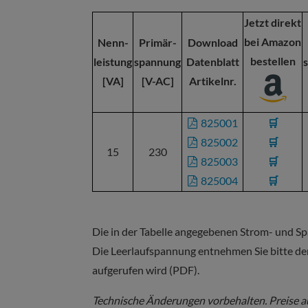
Jetzt direkt
bei Amazon
Nenn-
Primär-
Download
bestellen
leistung
spannung
Datenblatt
[VA]
[V-AC]
Artikelnr.
825001
🛒
825002
🛒
15
230
825003
🛒
825004
🛒
Die in der Tabelle angegebenen Strom- und 
Die Leerlaufspannung entnehmen Sie bitte de
aufgerufen wird (PDF).
Technische Änderungen vorbehalten. Preise a