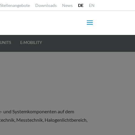
Stellenangebote
Downloads
News
DE
EN
UNITS
E‐MOBILITY
äte- und Systemkomponenten auf dem
technik, Messtechnik, Halogenlichtbereich,