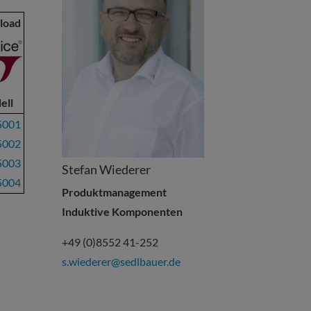
load
ell
5001
5002
5003
Stefan Wiederer
5004
Produktmanagement
Induktive Komponenten
+49 (0)8552 41-252
s.wiederer@sedlbauer.de