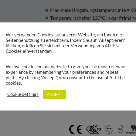
Maximale Umgebungstemperatur ta = 60°
Temperaturschalter 120°C in der Primärw
rückstellend)
Ringkerntransformator vergossen auf Mon
Wir verwenden Cookies auf unserer Website, um Ihnen die
Seitenbenutzung zu erleichtern. Indem Sie auf "Akzeptieren"
Durchgangsbohrung; drucklose Befestig
klicken, erklären Sie sich mit der Verwendung von ALLEN
Alle Anschlüsse mit Litzen ausgeführt u
Cookies einverstanden.
We use cookies on our website to give you the most relevant
experience by remembering your preferences and repeat
Weitere technische Angaben finden Sie in d
visits. By clicking “Accept”, you consent to the use of ALL the
cookies.
Cookie settings
ACCEPT