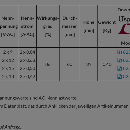
Down
Nenn-
Nenn-
Wirkungs-
Durch-
Höhe
Gewicht
spannung
strom
grad
messer
[mm]
[Kg]
[V-AC]
[A-AC]
[%]
[mm]
Mod
2 x 9
2 x 0,84
82
2 x 12
2 x 0,63
82
86
60
39
0,40
2 x 15
2 x 0,50
82
2 x 18
2 x 0,42
82
Spannungswerte sind AC-Nennlastwerte.
m Datenblatt, das durch Anklicken der jeweiligen Artikelnummer
uf Anfrage.