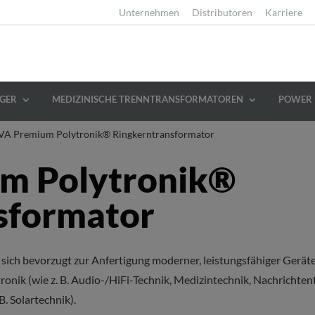
Unternehmen
Distributoren
Karriere
GER
MEDIZINISCHE TRENNTRANSFORMATOREN
POWER 
VA Premium Polytronik® Ringkerntransformator
m Polytronik®
sformator
 sich bevorzugt zur Anfertigung moderner, leistungsfähiger Ger
onik (wie z. B. Audio-/HiFi-Technik, Medizintechnik, Nachrichten
B. Solartechnik).