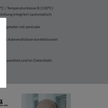
C / Temperaturklasse B (130°C)
icklung integriert (automatisch
tageteller mit zentraler
ung
nd mit Aderendhülsen konfektioniert
er Typenliste und im Datenblatt.