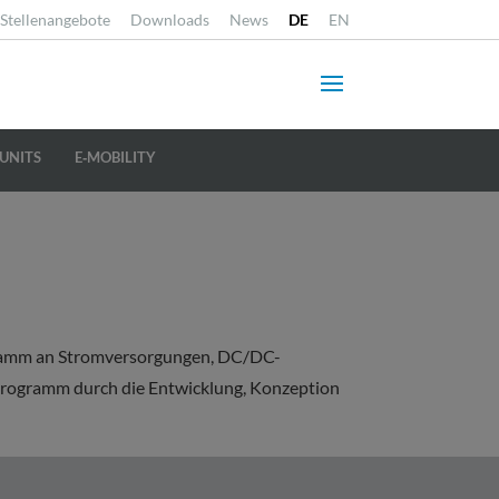
Stellenangebote
Downloads
News
DE
EN
UNITS
E‐MOBILITY
gramm an Stromversorgungen, DC/DC-
s Programm durch die Entwicklung, Konzeption