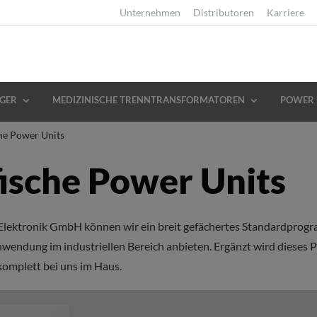
Unternehmen
Distributoren
Karriere
GER
MEDIZINISCHE TRENNTRANSFORMATOREN
POWER 
he Power Units
ische Power Units
Elektronik GmbH können wir ein breit gefächertes Standardpro
 Anwendung im industriellen Bereich anbieten. Ergänzt wird diese
omplett bei uns im Haus.