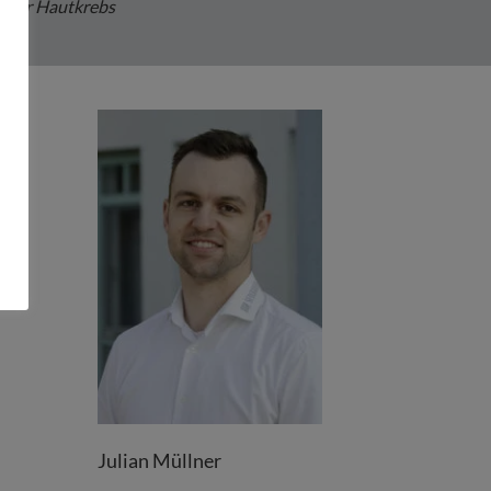
t für Hautkrebs
Julian Müllner