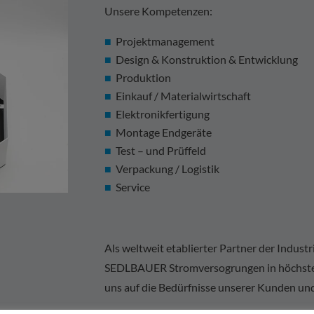
Unsere Kompetenzen:
Projektmanagement
Design & Konstruktion & Entwicklung
Produktion
Einkauf / Materialwirtschaft
Elektronikfertigung
Montage Endgeräte
Test – und Prüffeld
Verpackung / Logistik
Service
Als weltweit etablierter Partner der Industri
SEDLBAUER Stromversogrungen in höchster 
uns auf die Bedürfnisse unserer Kunden un