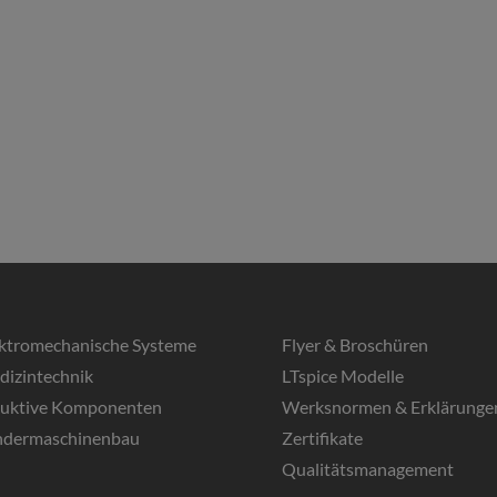
ektromechanische Systeme
Flyer & Broschüren
dizintechnik
LTspice Modelle
duktive Komponenten
Werksnormen & Erklärunge
ndermaschinenbau
Zertifikate
Qualitätsmanagement