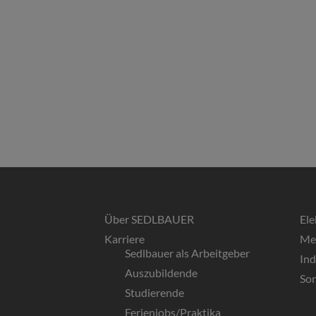
Über SEDLBAUER
El
Karriere
Me
Sedlbauer als Arbeitgeber
In
Auszubildende
So
Studierende
Ferienjobs/Praktika