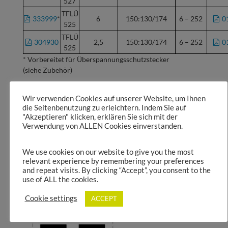
527
TFLÜ
333999
*
6
150:130/174
6 – 252
0
525
TFLÜ
304930
2,5
150:130/174
6 – 252
0
525
* Vorbereitet für Überspannungsschutzstecker
(siehe Zubehör)
Hinter jeder Artikelnummer und jeder Bauform ist das
jeweilige Datenblatt hinterlegt.
Wir verwenden Cookies auf unserer Website, um Ihnen
die Seitenbenutzung zu erleichtern. Indem Sie auf
Technische Änderungen vorbehalten.
Preise auf Anfrage.
"Akzeptieren" klicken, erklären Sie sich mit der
Verwendung von ALLEN Cookies einverstanden.
We use cookies on our website to give you the most
Übertrager Schaltzeichen:
relevant experience by remembering your preferences
and repeat visits. By clicking “Accept”, you consent to the
use of ALL the cookies.
Cookie settings
ACCEPT