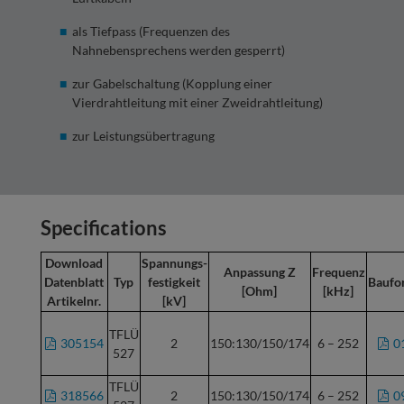
als Tiefpass (Frequenzen des
Nahnebensprechens werden gesperrt)
zur Gabelschaltung (Kopplung einer
Vierdrahtleitung mit einer Zweidrahtleitung)
zur Leistungsübertragung
Specifications
Download
Spannungs-
Anpassung Z
Frequenz
Datenblatt
Typ
festigkeit
Baufo
[Ohm]
[kHz]
Artikelnr.
[kV]
TFLÜ
305154
2
150:130/150/174
6 – 252
0
527
TFLÜ
318566
2
150:130/150/174
6 – 252
0