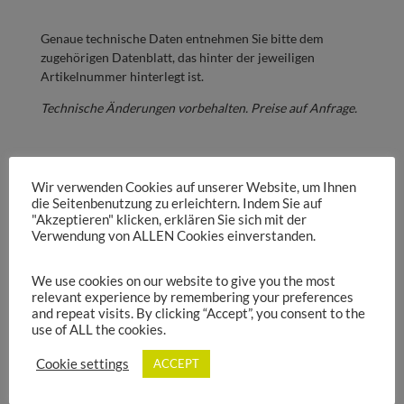
Genaue technische Daten entnehmen Sie bitte dem
zugehörigen Datenblatt, das hinter der jeweiligen
Artikelnummer hinterlegt ist.
Technische Änderungen vorbehalten. Preise auf Anfrage.
Webshops:
Wir verwenden Cookies auf unserer Website, um Ihnen
die Seitenbenutzung zu erleichtern. Indem Sie auf
"Akzeptieren" klicken, erklären Sie sich mit der
Verwendung von ALLEN Cookies einverstanden.
We use cookies on our website to give you the most
relevant experience by remembering your preferences
and repeat visits. By clicking “Accept”, you consent to the
SAG Produktkatalog
use of ALL the cookies.
Cookie settings
ACCEPT