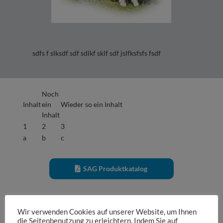
sdfs f slksdf sdf sdlkf sklf sdf jslfksfsfs fsdf
Noch
Inhalt
ein
Wieder so ein Inhalt
Inhalt
1
2
3
a
b
c
SAG Produktkatalog
Wir verwenden Cookies auf unserer Website, um Ihnen
die Seitenbenutzung zu erleichtern. Indem Sie auf