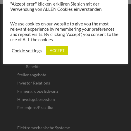
"Akzeptieren" klicken, erklären Sie sich mit der
Verwendung von ALLEN Cookies einverstanden.
Über SEDLBAUER
We use cookies on our website to give you the most
Karriere
relevant experience by remembering your preferences
Sedlbauer als Arbeitgeber
and repeat visits. By clicking “Accept”, you consent to the
use of ALL the cookies.
Auszubildende
Studierende
Cookie settings
ACCEPT
Ferienjobs/Praktika
Benefits
Stellenangebote
Investor Relations
Firmengruppe Edwanz
Hinweisgebersystem
Ferienjobs/Praktika
Elektromechanische Systeme