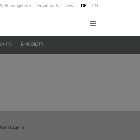
Stellenangebote
Downloads
News
DE
EN
UNITS
E‐MOBILITY
Übertragern