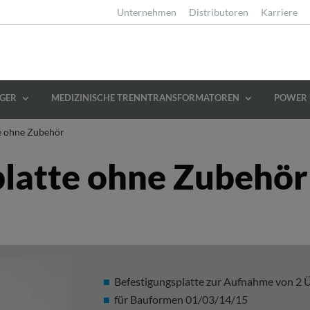
Unternehmen
Distributoren
Karriere
GER
MEDIZINISCHE TRENNTRANSFORMATOREN
POWER 
te ohne Zubehör
platte ohne Zubehör
Befestigungsplatte zur Aufnahme von 2 
für Bauformen 01/03/14/15