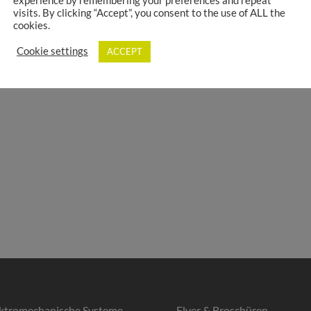
experience by remembering your preferences and repeat
visits. By clicking “Accept”, you consent to the use of ALL the
cookies.
Cookie settings
ACCEPT
ektromechanische Systeme
Flyer & Broschüren