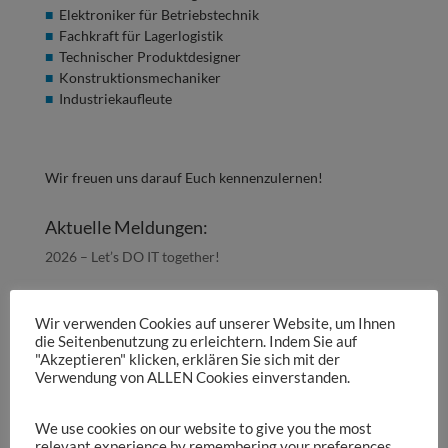
Elektroniker für Betriebstechnik
Fachkraft für Lagerlogistik
Technischer Produktdesigner
Konstruktionsmechaniker
Industriekaufleute
Wir freuen uns darauf Euch kennenzulernen!
Aktuelle Meldungen:
2026 – Let’s DO IT together!
Ausbildungs- & Arbeitsbörse 2025
Wir verwenden Cookies auf unserer Website, um Ihnen
Starte deine Karriere bei Sedlbauer!
die Seitenbenutzung zu erleichtern. Indem Sie auf
"Akzeptieren" klicken, erklären Sie sich mit der
Auf geht’s! Besucht uns auf der Job- und
Verwendung von ALLEN Cookies einverstanden.
Ausbildungsmesse „Hoamat Job“ in Eging am See!
We use cookies on our website to give you the most
Mit voller Energie und neuem Motto in das neue Jahr!
relevant experience by remembering your preferences