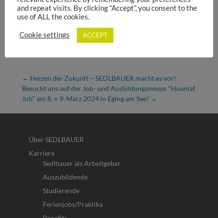
and repeat visits. By clicking “Accept”, you consent to the
use of ALL the cookies.
Cookie settings
ACCEPT
←
Heizen der Zukunft – SEDLBAUER macht es vor!
Besucht uns auf der Job- und Ausbildungsmesse "Hoamat
Job" am 8. + 9. März 2024 in Eging am See!
→
Über SEDLBAUER
Karriere
Sedlbauer als Arbeitgeber
Auszubildende
Studierende
Ferienjobs/Praktika
Benefits