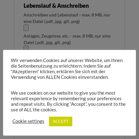
Lebenslauf & Anschreiben
Anschreiben und Lebenslauf - max. 8 MB, nur
eine Datei (.pdf, .jpg, .gif, .png)
Anlagen, Zeugnisse, etc. - max. 8 MB, nur eine
Datei (.pdf, .jpg, .gif, .png)
Wir verwenden Cookies auf unserer Website, um Ihnen
die Seitenbenutzung zu erleichtern. Indem Sie auf
"Akzeptieren" klicken, erklären Sie sich mit der
Verwendung von ALLEN Cookies einverstanden.
Wünsche & Sonstiges
We use cookies on our website to give you the most
Arbeitszeit unbefristet (Mehrfachauswahl
relevant experience by remembering your preferences
möglich)*
and repeat visits. By clicking “Accept”, you consent to the
Vollzeit
Teilzeit
Schichtarbeit
use of ALL the cookies.
Frühestmöglicher Eintrittsbeginn
Cookie settings
ACCEPT