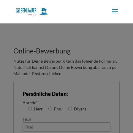
Skip to content
Online-Bewerbung
Nutze für Deine Bewerbung gern das folgende Formular.
Natürlich kannst Du uns Deine Bewerbung aber auch per
Mail oder Post zuschicken.
Persönliche Daten:
Anrede*
Herr
Frau
Divers
Titel